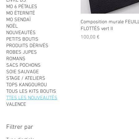
LIVRE BS
MO 6 PÉTALES
MO ÉTERNITÉ
MO SENDAÏ
Composition murale FEUI
NOËL
FLOTTÉS vert II
NOUVEAUTÉS
Prix
100,00 €
PETITS BOUTIS
PRODUITS DÉRIVÉS
ROBES JUPES
ROMANS
SACS POCHONS
SOIE SAUVAGE
STAGE / ATELIERS
TOPS KANGOUROU
TOUS LES KITS BOUTIS
TTES LES NOUVEAUTÉS
VALENCE
Filtrer par