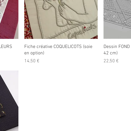
FLEURS
Fiche créative COQUELICOTS (soie
Dessin FOND
en option)
42 cm)
Prix
Prix
14,50 €
22,50 €