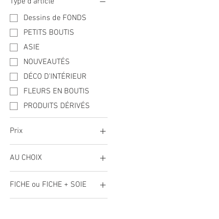
Type d'article
Dessins de FONDS
PETITS BOUTIS
ASIE
NOUVEAUTÉS
DÉCO D'INTÉRIEUR
FLEURS EN BOUTIS
PRODUITS DÉRIVÉS
Prix
AU CHOIX
1 €
100 €
FICHE + SOIE
FICHE ou FICHE + SOIE
FICHE + SOIE +TISSU
IMPRIMÉ
FICHE + SOIE
FICHE CRÉATIVE SEULE
FICHE + SOIE PRÉ-