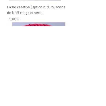
Fiche créative (Option Kit) Couronne
de Noël rouge et verte
Prix
15,00 €
Fiche créative collier FEUILLE Option
1/2 KIT
Prix
7,50 €