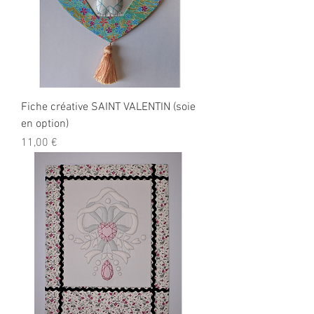
Fiche créative SAINT VALENTIN (soie
en option)
Prix
11,00 €