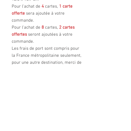
Pour l'achat de
4
cartes,
1 carte
offerte
sera ajoutée à votre
commande.
Pour l'achat de
8
cartes,
2 cartes
offertes
seront ajoutées à votre
commande.
Les frais de port sont compris pour
la France métropolitaine seulement,
pour une autre destination, merci de
contacterr la créatrice.
OU NOUS TROUVER
UN UNIVERS
Rencontrer la créatrice
La créatrice
Contacter la créatrice
Son savoir-faire
Diffuseurs
Sa démarche
Ses sources d'inspiration
ART et