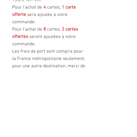
13.8 x 10.7 cm
Pour l'achat de
4
cartes,
1 carte
offerte
sera ajoutée à votre
commande.
Pour l'achat de
8
cartes,
2 cartes
offertes
seront ajoutées à votre
commande.
Les frais de port sont compris pour
la France métropolitaine seulement,
pour une autre destination, merci de
contacterr la créatrice.
OU NOUS TROUVER
UN UNIVERS
Rencontrer la créatrice
La créatrice
Contacter la créatrice
Son savoir-faire
Diffuseurs
Sa démarche
Ses sources d'inspiration
ART et