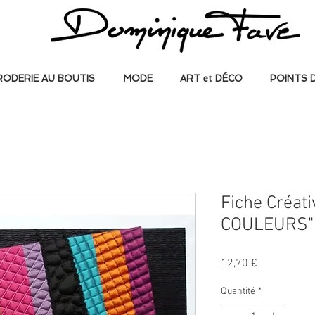
RODERIE AU BOUTIS
MODE
ART et DÉCO
POINTS 
Fiche Créat
COULEURS"
Prix
12,70 €
Quantité
*