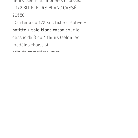
fleurs (selon les modèles choissis).
- 1/2 KIT FLEURS BLANC CASSÉ:
20€50
Contenu du 1/2 kit : fiche créative +
batiste + soie blanc cassé
pour le
dessus de 3 ou 4 fleurs (selon les
modèles choissis).
Afin de compléter votre
composition, vous pouvez
commander d'autres coloris de soie
en cliquant sur ce lien :
SOIES
Les frais de port sont inclus pour la
France métropolitaine seulement,
pour d'autres destinations merci de
contacter la créatrice.
OU NOUS TROUVER
UN UNIVERS
Rencontrer la créatrice
La créatrice