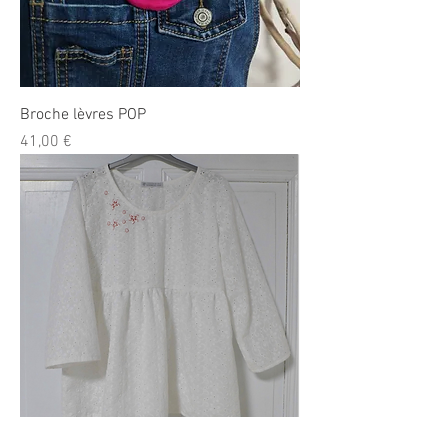
Broche lèvres POP
Prix
41,00 €