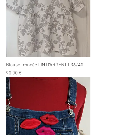
Blouse froncée LIN D'ARGENT t.36/40
Prix
90,00 €